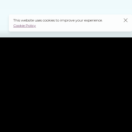
This website uses cookies to improve your experience.
Cookie Policy
Spesso i costi della
comunicazione per
un'attività diventano
insostenibili.